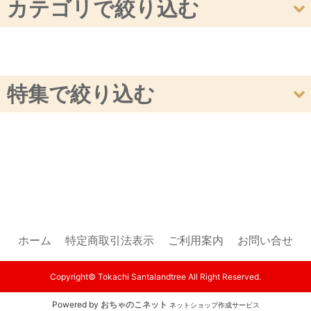
カテゴリで絞り込む
サンタランドツリー
エクストララージ
特集で絞り込む
オプション
ツリー
オプション
ホーム
特定商取引法表示
ご利用案内
お問い合せ
Copyright© Tokachi Santalandtree All Right Reserved.
Powered by
おちゃのこネット
ネットショップ作成サービス