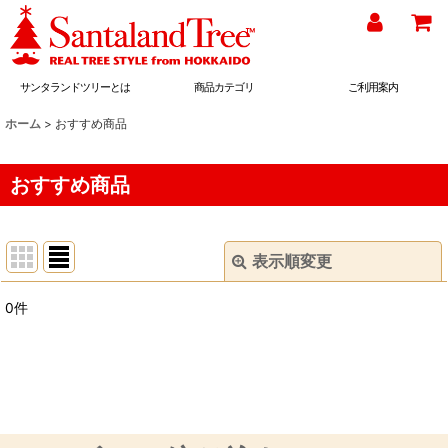
サンタランドツリーとは
商品カテゴリ
ご利用案内
ホーム
>
おすすめ商品
おすすめ商品
表示順変更
閉じる
0
件
表示数
:
並び順
:
絞り込む